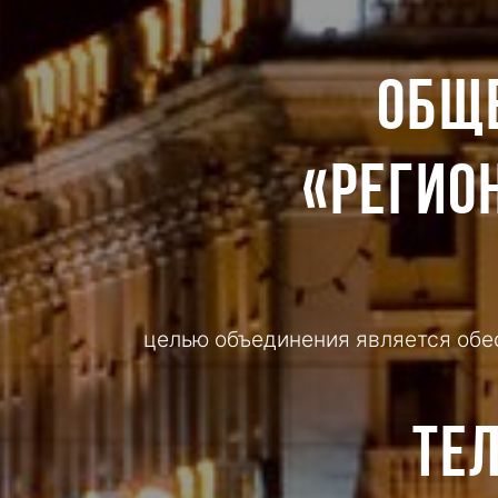
ОБЩ
«РЕГИО
целью объединения является обес
Те